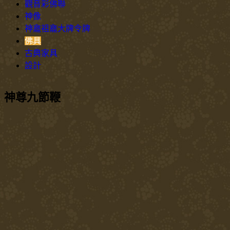
觀音彩佛聯
神像
神龕祖龕大牌令牌
佛具
古典家具
設計
神尊九節鞭