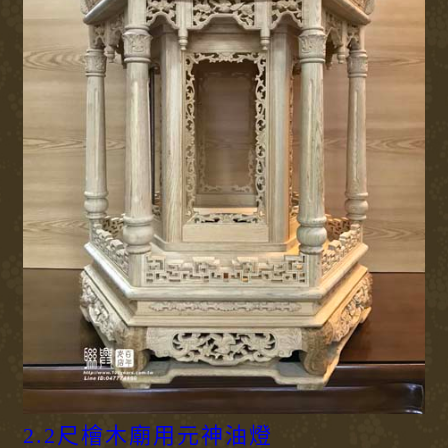
2.2尺檜木廟用元神油燈