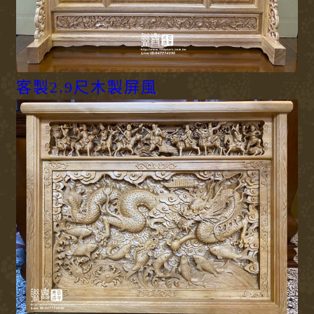
客製2.9尺木製屏風