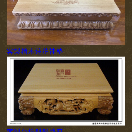
客製檜木蓮花神墊
客製台檜麒麟墊座