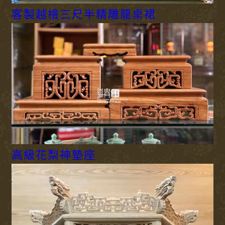
客製越檜三尺半精雕龍桌裙
高級花梨神墊座