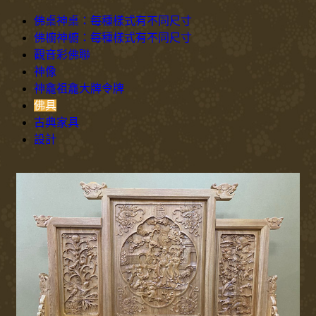
佛桌神桌：每種樣式有不同尺寸
佛櫥神櫥：每種樣式有不同尺寸
觀音彩佛聯
神像
神龕祖龕大牌令牌
佛具
古典家具
設計