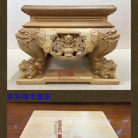
客製檜木墊座