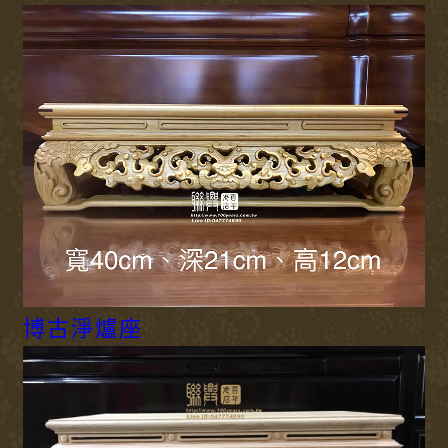
博古淨爐座