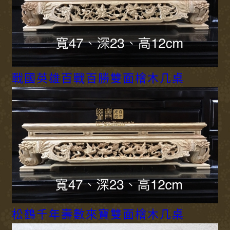
戰國英雄百戰百勝雙面檜木几桌
松鶴千年壽數來寶雙面檜木几桌