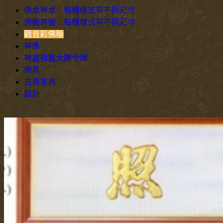
佛桌神桌：每種樣式有不同尺寸
佛櫥神櫥：每種樣式有不同尺寸
觀音彩佛聯
神像
神龕祖龕大牌令牌
佛具
古典家具
設計