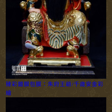
臻彩鍍膜包膜：朱府王爺/千歲安金彩
繪