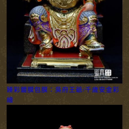
臻彩鍍膜包膜：吳府王爺/千歲安金彩
繪