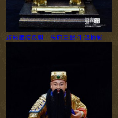
臻彩鍍膜包膜：朱府王爺/千歲極彩