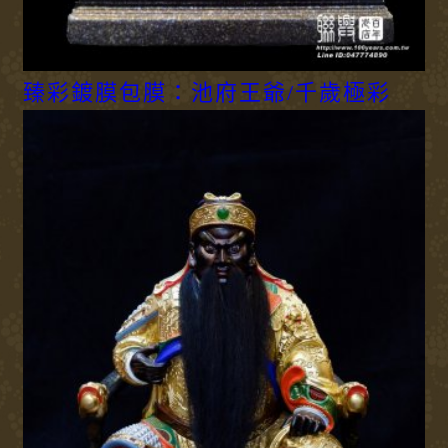
臻彩鍍膜包膜：池府王爺/千歲極彩