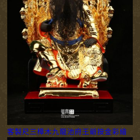
客製尺三樟木九龍池府王爺按金彩繪