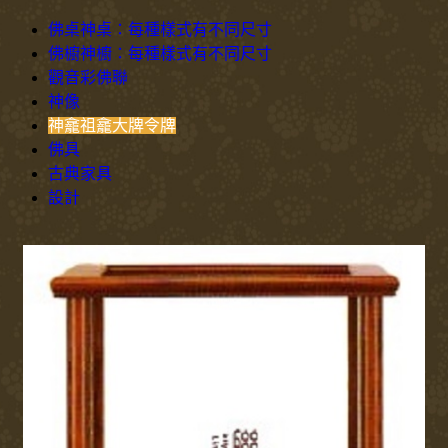
佛桌神桌：每種樣式有不同尺寸
佛櫥神櫥：每種樣式有不同尺寸
觀音彩佛聯
神像
神龕祖龕大牌令牌
佛具
古典家具
設計