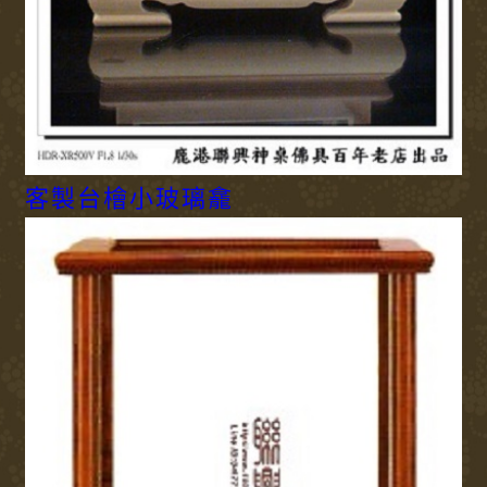
客製台檜小玻璃龕