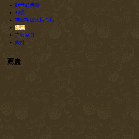
觀音彩佛聯
神像
神龕祖龕大牌令牌
佛具
古典家具
設計
薦盒