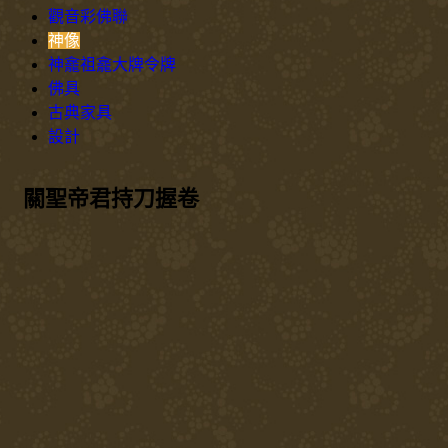
觀音彩佛聯
神像
神龕祖龕大牌令牌
佛具
古典家具
設計
關聖帝君持刀握卷