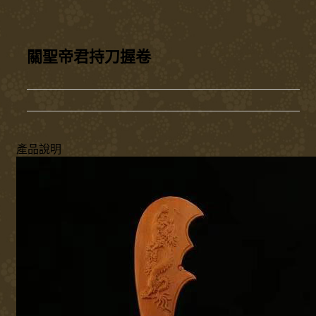
關聖帝君持刀握卷
產品說明