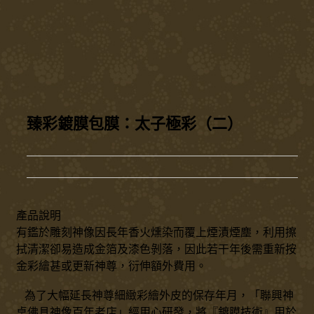
臻彩鍍膜包膜：太子極彩（二）
產品說明
有鑑於雕刻神像因長年香火燻染而覆上煙漬煙塵，利用擦
拭清潔卻易造成金箔及漆色剝落，因此若干年後需重新按
金彩繪甚或更新神尊，衍伸額外費用。
為了大幅延長神尊細緻彩繪外皮的保存年月，「聯興神
桌佛具神像百年老店」經用心研發，將『鍍膜技術』用於