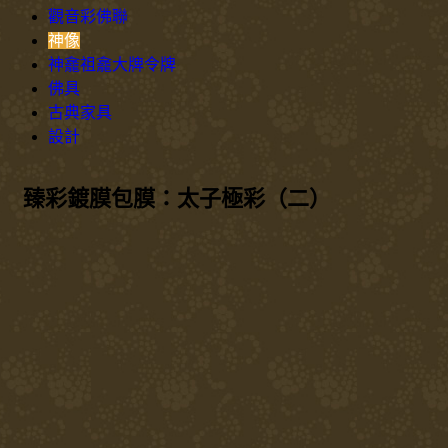
觀音彩佛聯
神像
神龕祖龕大牌令牌
佛具
古典家具
設計
臻彩鍍膜包膜：太子極彩（二）