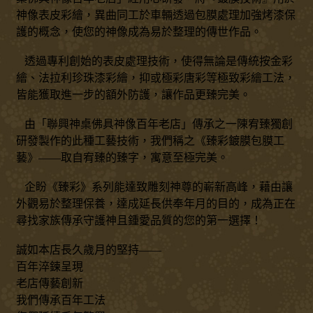
神像表皮彩繪，異曲同工於車輛透過包膜處理加強烤漆保
護的概念，使您的神像成為易於整理的傳世作品。
透過專利創始的表皮處理技術，使得無論是傳統按金彩
繪、法拉利珍珠漆彩繪，抑或極彩唐彩等極致彩繪工法，
皆能獲取進一步的額外防護，讓作品更臻完美。
由「聯興神桌佛具神像百年老店」傳承之一陳宥臻獨創
研發製作的此種工藝技術，我們稱之《臻彩鍍膜包膜工
藝》——取自宥臻的臻字，寓意至極完美。
企盼《臻彩》系列能達致雕刻神尊的嶄新高峰，藉由讓
外觀易於整理保養，達成延長供奉年月的目的，成為正在
尋找家族傳承守護神且鍾愛品質的您的第一選擇！
誠如本店長久歲月的堅持——
百年淬鍊呈現
老店傳藝創新
我們傳承百年工法